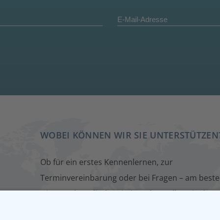
WOBEI KÖNNEN WIR SIE UNTERSTÜTZEN
Ob für ein erstes Kennenlernen, zur
Terminvereinbarung oder bei Fragen – am beste
wir sprechen direkt miteinander. Füllen Sie dazu
einfach unser Kontaktformular aus. Wir melden