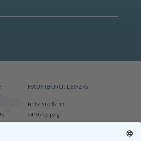
?
HAUPTBÜRO: LEIPZIG
Hohe Straße 11
n,
04107 Leipzig
Tel.: +49 341 22 54 13 50