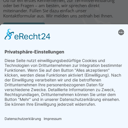
Ob für ein erstes Kennenlernen, zur Terminvereinbarung
oder bei Fragen – am besten, wir sprechen direkt
miteinander. Füllen Sie dazu einfach unser
Kontaktformular aus. Wir melden uns zeitnah bei Ihnen.
KONTAKT
HAUPTBÜRO: LEIPZIG
Hohe Straße 11
04107 Leipzig
Tel.: +49 341 22 54 13 50
info@steinbeis-mediation.com
© 2026 Urheberrechte - Steinbeis Beratungszentrum für
Wirtschaftsmediation
Startseite
Impressum
Datenschutz
Bedingungen