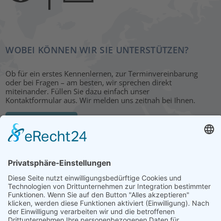
WOBEI KÖNNEN WIR SIE UNTERSTÜTZEN?
Ob für ein erstes Kennenlernen, zur Terminvereinbarung
oder bei Fragen – am besten, wir sprechen direkt
miteinander. Füllen Sie dazu einfach unser
Kontaktformular aus. Wir melden uns zeitnah bei Ihnen.
KONTAKT
HAUPTBÜRO: LEIPZIG
Hohe Straße 11
04107 Leipzig
Tel.: +49 341 22 54 13 50