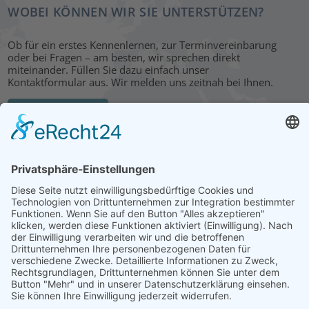
WOBEI KÖNNEN WIR SIE UNTERSTÜTZEN?
Ob für ein erstes Kennenlernen, zur Terminvereinbarung
oder bei Fragen – am besten, wir sprechen direkt
miteinander. Füllen Sie dazu einfach unser
Kontaktformular aus. Wir melden uns zeitnah bei Ihnen.
KONTAKT
HAUPTBÜRO: LEIPZIG
Hohe Straße 11
04107 Leipzig
Tel.: +49 341 22 54 13 50
info@steinbeis-mediation.com