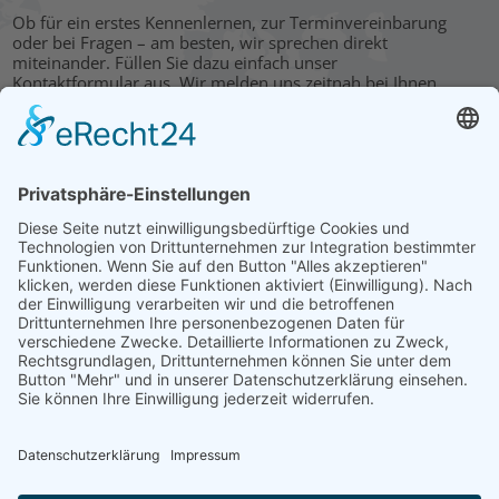
Ob für ein erstes Kennenlernen, zur Terminvereinbarung
oder bei Fragen – am besten, wir sprechen direkt
miteinander. Füllen Sie dazu einfach unser
Kontaktformular aus. Wir melden uns zeitnah bei Ihnen.
KONTAKT
HAUPTBÜRO: LEIPZIG
Hohe Straße 11
04107 Leipzig
Tel.: +49 341 22 54 13 50
info@steinbeis-mediation.com
© 2026 Urheberrechte - Steinbeis Beratungszentrum für
Wirtschaftsmediation