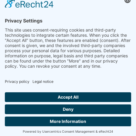
HEAD OFFICE: LEIPZIG
Hohe Straße 11
04107 Leipzig
Tel.: +49 341 22 54 13 50
info@steinbeis-mediation.com
© 2026 Copyrights - Steinbeis Advisory Center for Business
Mediation
Home
Imprint
Data protection
Conditions
Training and further education offers
Call
E-mail
Approach