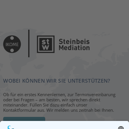
WOBEI KÖNNEN WIR SIE UNTERSTÜTZEN?
Ob für ein erstes Kennenlernen, zur Terminvereinbarung
oder bei Fragen – am besten, wir sprechen direkt
miteinander. Füllen Sie dazu einfach unser
Kontaktformular aus. Wir melden uns zeitnah bei Ihnen.
KONTAKT