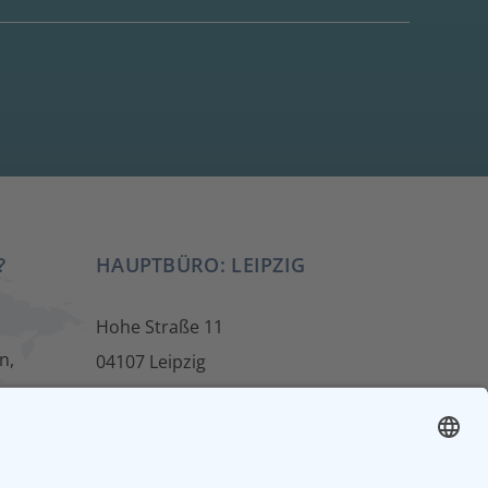
?
HAUPTBÜRO: LEIPZIG
Hohe Straße 11
n,
04107 Leipzig
Tel.: +49 341 22 54 13 50
info@steinbeis-mediation.com