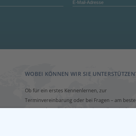
WOBEI KÖNNEN WIR SIE UNTERSTÜTZEN
Ob für ein erstes Kennenlernen, zur
Terminvereinbarung oder bei Fragen – am beste
wir sprechen direkt miteinander. Füllen Sie dazu
einfach unser Kontaktformular aus. Wir melden
uns zeitnah bei Ihnen.