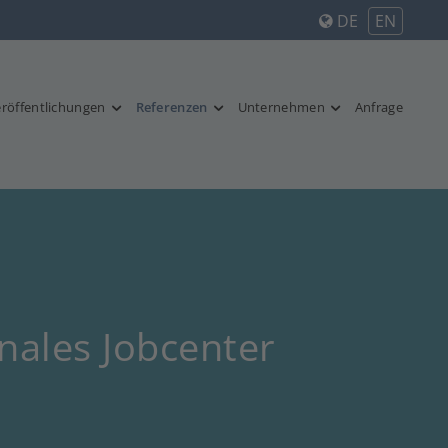
DE
EN
röffentlichungen
Referenzen
Unternehmen
Anfrage
nales Jobcenter